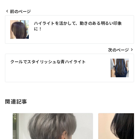
前のページ
投
ハイライトを活かして、動きのある明るい印象
稿
に！
ナ
ビ
次のページ
ゲ
クールでスタイリッシュな青ハイライト
ー
シ
ョ
ン
関連記事