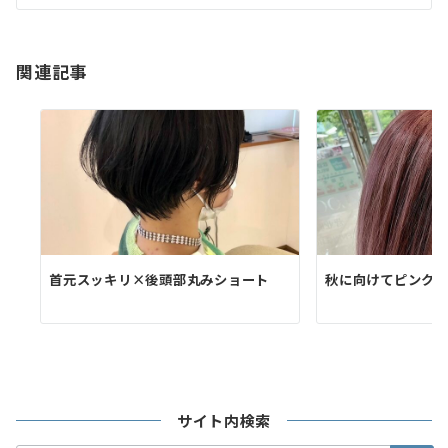
シ
ョ
ン
関連記事
首元スッキリ×後頭部丸みショート
秋に向けてピンク
サイト内検索