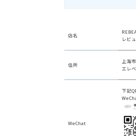
REBE
店名
レビュ
上海市
住所
エレベ
下記Q
WeC
WeChat