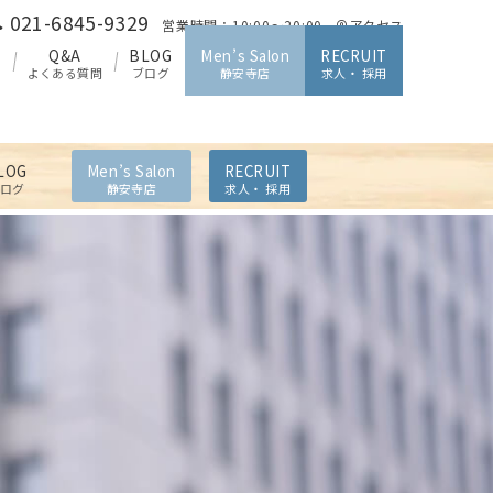
021-6845-9329
営業時間：10:00～20:00
アクセス
O
Q&A
BLOG
Men’s Salon
RECRUIT
よくある質問
ブログ
静安寺店
求人・ 採用
LOG
Men’s Salon
RECRUIT
ログ
静安寺店
求人・ 採用