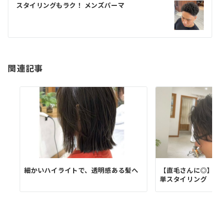
ゲ
スタイリングもラク！ メンズパーマ
ー
シ
ョ
ン
関連記事
細かいハイライトで、透明感ある髪へ
【直毛さんに◎】
単スタイリング